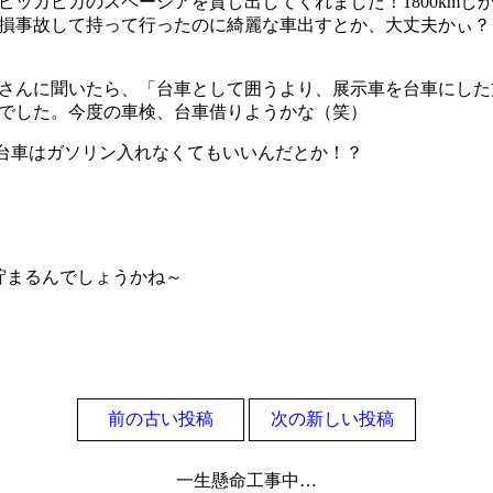
ピッカピカのスペーシアを貸し出してくれました！1800kmし
損事故して持って行ったのに綺麗な車出すとか、大丈夫かぃ？
さんに聞いたら、「台車として囲うより、展示車を台車にした
でした。今度の車検、台車借りようかな（笑）
台車はガソリン入れなくてもいいんだとか！？
ら貯まるんでしょうかね～
前の古い投稿
次の新しい投稿
一生懸命工事中…