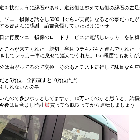
道を挟むように縁石があり、道路側は超えて店側の縁石の左足
、ソニー損保と話をし5000円ぐらい実費になるとの事だった
する皆さんに感謝。諭吉覚悟していただけに幸せ。
日に再度ソニー損保のロードサービスに電話しレッカーを依頼
ところが来てくれた。親切丁寧且つテキパキと運んでくれた。
きしてレッカー車に乗せて運んでくれた。1km程度でもあり
分は曲がってるので交換。そのあとテスト走行して駄目なら車
5万位、全部直すと10万位(*_*)
もしれないとの事
ていたので多少ホッとしてますが、10万いくのかと思うと、結構
今後は目覚まし時計
買って仮眠取ってから運転しましょう