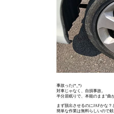
事故った(*_*)
対車じゃなく、自損事故。
半分居眠りで、本能のまま”曲
まず脱出させるのにJAFかな
簡単な作業は無料らしいので頼