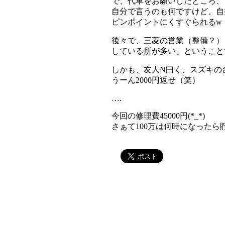
で、代車をお願いしたところ、
自分で言うのも何ですけど、自
ピンポイントにくすぐられるw
後々で、三菱の営業（整備？）
している所が多い」ということ
しかも、友人N曰く、スズキの
うーん2000円返せ（笑）
….
今回の修理費45000円(*_*)
さぁて100万は何時になった