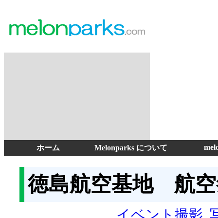
mel
ホーム
Melonparks について
徳島航空基地 航空祭
イベント撮影
,